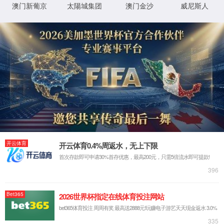
天平系列
首页
仪器专场
天平系列
赛多利斯
奥豪斯
梅特勒托利多
福建华志